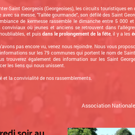
nter-Saint Georgeois (Georgeoises), les circuits touristiques en
e avec sa messe, "l'allée gourmande", son défilé des Saint Geor
ambiance de kermesse rassemble le dimanche entre 5 000 et
s conviviaux où jeunes et anciens se retrouvent dans l’allégr
noubliables, et puis
dans le prolongement de la fête
, il y a les
é
n’avons pas encore vu, venez nous rejoindre. Nous vous propos
informations sur les 79 communes qui portent le nom de Saint
us trouverez également des information sur les Saint Georg
cer les liens qui nous unissent.
é et la convivialité de nos rassemblements.
Association Nationale
i soir au