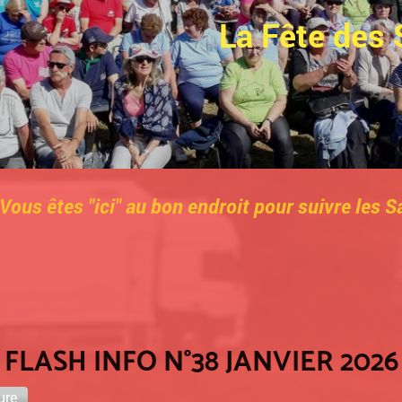
La Fête des 
 Vous ête
s "ici" au bon endroit pour suivre les
FLASH INFO N°38 JANVIER 2026
ure