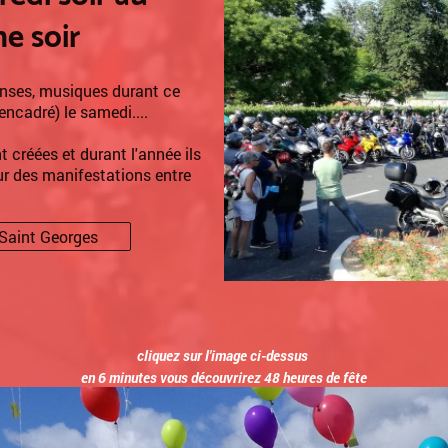
e soir
anses, musiques durant ce
encadré) le samedi....
 créées et durant l'année ils
r des manifestations entre
 Saint Georges
cliquez sur l'image ci-dessus
en 6 minutes vous découvrirez 48 heures de fête