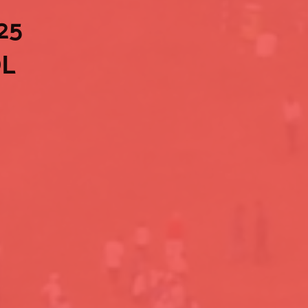
025
OL