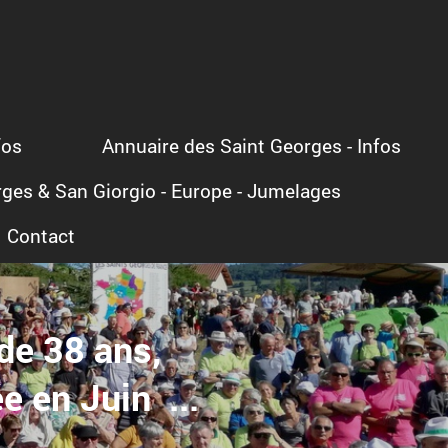
fos
Annuaire des Saint Georges - Infos
ges & San Giorgio - Europe - Jumelages
Contact
de 38 ans,
 en Juin ...