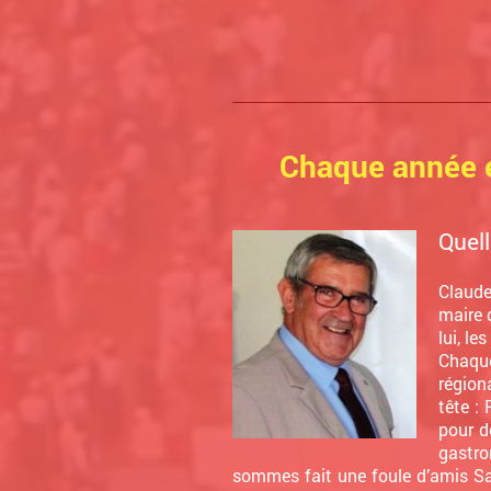
Chaque année e
Quell
Claud
maire 
lui, l
Chaque
région
tête :
pour d
gastro
sommes fait une foule d’amis S