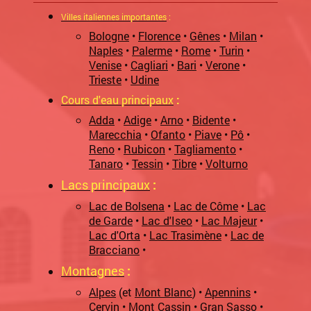
Villes italiennes importantes
:
Bologne
•
Florence
•
Gênes
•
Milan
•
Naples
•
Palerme
•
Rome
•
Turin
•
Venise
•
Cagliari
•
Bari
•
Verone
•
Trieste
•
Udine
Cours d'eau principaux
:
Adda
•
Adige
•
Arno
•
Bidente
•
Marecchia
•
Ofanto
•
Piave
•
Pô
•
Reno
•
Rubicon
•
Tagliamento
•
Tanaro
•
Tessin
•
Tibre
•
Volturno
Lacs principaux
:
Lac de Bolsena
•
Lac de Côme
•
Lac
de Garde
•
Lac d'Iseo
•
Lac Majeur
•
Lac d'Orta
•
Lac Trasimène
•
Lac de
Bracciano
•
Montagnes
:
Alpes
(et
Mont Blanc
) •
Apennins
•
Cervin
•
Mont Cassin
•
Gran Sasso
•