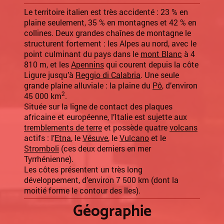
Le territoire italien est très accidenté : 23 % en
plaine seulement, 35 % en montagnes et 42 % en
collines. Deux grandes chaînes de montagne le
structurent fortement : les Alpes au nord, avec le
point culminant du pays dans le
mont Blanc
à 4
810 m, et les
Apennins
qui courent depuis la côte
Ligure jusqu’à
Reggio di Calabria
. Une seule
grande plaine alluviale : la plaine du
Pô
, d’environ
2
45 000 km
.
Située sur la ligne de contact des plaques
africaine et européenne, l’Italie est sujette aux
tremblements de terre
et possède quatre
volcans
actifs : l’
Etna
, le
Vésuve
, le
Vulcano
et le
Stromboli
(ces deux derniers en mer
Tyrrhénienne).
Les côtes présentent un très long
développement, d’environ 7 500 km (dont la
moitié forme le contour des îles).
Géographie