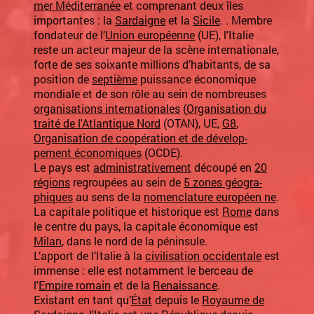
mer Méditerranée
et comprenant deux îles
importantes : la
Sardaigne
et la
Sicile
. . Membre
fondateur de l’
Union européenne
(UE), l'Italie
reste un acteur majeur de la scène internationale,
forte de ses soixante millions d’habitants, de sa
position de
septième
puissance économique
mondiale et de son rôle au sein de nombreuses
organisations internationales
(
Organisation du
traité de l'Atlantique Nord
(OTAN), UE,
G8
,
Organisation de coopération et de dévelop-
pement économiques
(OCDE).
Le pays est
administrativement
découpé en
20
régions
regroupées au sein de
5 zones géogra-
phiques
au sens de la
nomenclature européen ne
.
La capitale politique et historique est
Rome
dans
le centre du pays, la capitale économique est
Milan
, dans le nord de la péninsule.
L’apport de l’Italie à la
civilisation occidentale
est
immense : elle est notamment le berceau de
l'
Empire romain
et de la
Renaissance
.
Existant en tant qu’
État
depuis le
Royaume de