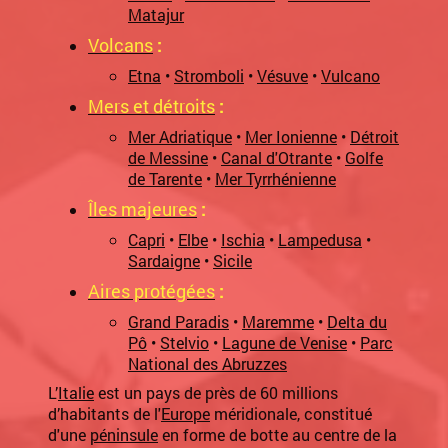
Matajur
Volcans
:
Etna
•
Stromboli
•
Vésuve
•
Vulcano
Mers et détroits
:
Mer Adriatique
•
Mer Ionienne
•
Détroit
de Messine
•
Canal d'Otrante
•
Golfe
de Tarente
•
Mer Tyrrhénienne
Îles majeures
:
Capri
•
Elbe
•
Ischia
•
Lampedusa
•
Sardaigne
•
Sicile
Aires protégées
:
Grand Paradis
•
Maremme
•
Delta du
Pô
•
Stelvio
•
Lagune de Venise
•
Parc
National des Abruzzes
L’
Italie
est un pays de près de
60 millions
d’habitants de l'
Europe
méridionale, constitué
d'une
péninsule
en forme de botte au centre de la