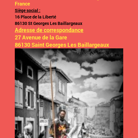
France
Siège social :
16 Place de la Liberté
86130 St Georges Les Baillargeaux
Adresse de correspondance
27 Avenue de la Gare
86130 Saint Georges Les Baillargeaux