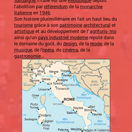
Sardaigne
, l'Italie est une
République
depuis
l'abolition par
référendum
de la
monarchie
italienne
en
1946
.
Son histoire plurimillénaire en fait un haut lieu du
tourisme
grâce à son
patrimoine
architectural
et
artistique
et au développement de l'
agrituris- mo
ainsi qu'un
pays industriel moderne
réputé dans
le domaine du goût, du
design
, de la
mode
, de la
musique
, de l'
opéra
, du
cinéma
, de la
gastronomie
...