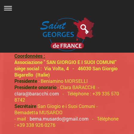
Coordonnées :
Associazione " SAN GIORGIO E I SUOI COMUNI"
siège social : Via Volta, 4 - 46030 San Giorgio
Bigarello (Italie)
Presidente
- Beniamino MORSELLI
Presidente onorario
- Clara BARACCHI -
clara@baracchi.com
- Téléphone : +39 335 570
8742
Secrétaire
San Giogio e i Suoi Comuni -
Bernadetta MUSARDO
- mail :
berna.musardo@gmail.com
- Téléphone
: +39 338 926 0276