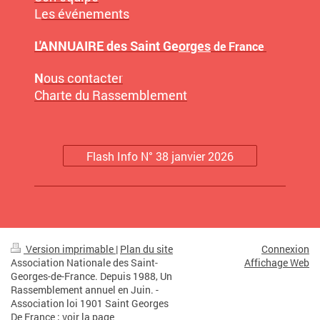
L
es événements
L'ANNUAIRE des Saint Ge
orges
de France
N
ous contacter
Charte du Rassemblement
Flash Info N° 38 janvier 2026
Version imprimable
|
Plan du site
Connexion
Association Nationale des Saint-
Affichage Web
Georges-de-France. Depuis 1988, Un
Rassemblement annuel en Juin. -
Association loi 1901 Saint Georges
De France ; voir la page